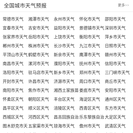
全国城市天气预报
更多
>>
常德市天气
湘潭市天气
永州市天气
怀化市天气
邵阳市天气
宜春市天气
吉安市天气
益阳市天气
景德镇市天气
深圳市天气
张家界市天气
岳阳市天气
上饶市天气
衡阳市天气
萍乡市天气
郴州市天气
株洲市天气
长沙市天气
九江市天气
日照市天气
平顶山市天气
鹤壁市天气
新余市天气
鹰潭市天气
赣州市天气
南昌市天气
漯河市天气
濮阳市天气
抚州市天气
信阳市天气
洛阳市天气
驻马店市天气
新乡市天气
郑州市天气
三门峡市天气
开封市天气
许昌市天气
济源市天气
周口市天气
商丘市天气
南阳市天气
焦作市天气
湘西土家族苗
娄底市天气
安阳市天气
怀柔区天气
朝阳区天气
族自治州天气
丰台区天气
海淀区天气
通州区天气
昌平区天气
顺义区天气
涪陵区天气
西青区天气
东方市天气
西城区天气
河西区天气
昌吉回族自治
乐东黎族自治
大足区天气
图木舒克市天
五家渠市天气
州天气
琼海市天气
县天气
儋州市天气
武清区天气