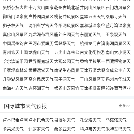
气
吴桥杂技大世
天气
十万大山国家
山景区天气
乾州古城北城
气
井冈山风景区
区天气
石门坊风景名
界天气
御临门温泉度
森林公园天气
白桦园风景区
门天气
桃花冲风景区
天气
星耀五洲天气
胜区天气
桑耶寺天气
假村天气
狮子林天气
天气
沈阳科学宫天
天气
华阳洞风景区
嘉和城温泉谷
蓝月湾温泉度
真佛山风景区
气
九龙瀑布群风
天气
塞外庄园天气
天气
东丽湖天气
假邨天气
玉泉观天气
天气
中国禹州钧官
景区天气
黑河市爱辉历
雷峰塔天气
杭州龙门古镇
尚湖风景区天
窑址博物馆天
青州仰天山国
史陈列馆天气
龙虎山天气
五尖山森林公
天气
古文化街旅游
气
南山大小洞天
气
家森林公园天
哈尔滨游乐园
世界魔鬼城天
园天气
大观公园天气
区南门天气
香格里拉第一
旅游区天气
西藏博物馆天
气
天气
千家坪森林公
气
黄荣远堂天气
南湖生态风景
村印经院文化
天津万源龙顺
气
文成公主庙天
园天气
升钟湖风景区
高台民居天气
区天气
燕子洞天气
旅游景区天气
度假庄园天气
于山风景区天
气
扬州京华城天
天气
南海神庙天气
连环湖天气
银雀山汉墓竹
气
天津杨柳青博
气
祁连葡萄酒业
简博物馆天气
物馆天气
集团工业园天
国际城市天气预报
更多
>>
气
卢本巴希卢阿
卢本巴希天气
易博尔天气
孔戈洛天气
马诺诺天气
诺天气
卡莱米天气
迪罗罗天气
桑多亚天气
科卢韦齐天气
米特瓦巴天气