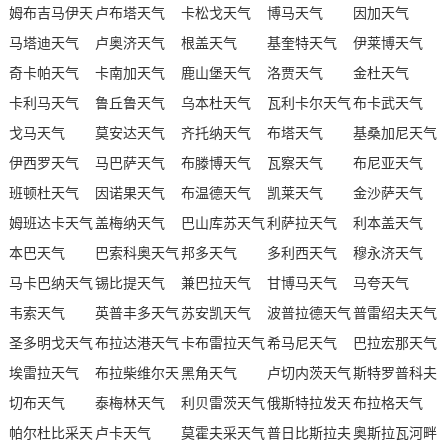
姆布吉马伊天
卢布塔天气
卡松戈天气
博马天气
因加天气
气
马塔迪天气
卢奥济天气
根盖天气
基奎特天气
伊莱博天气
奇卡帕天气
卡南加天气
鹿山堡天气
洛贾天气
金杜天气
卡利马天气
鲁丘鲁天气
乌本杜天气
瓦利卡尔天气
布卡武天气
戈马天气
莫安达天气
齐托纳天气
布塔天气
基桑加尼天气
伊西罗天气
马巴萨天气
布滕博天气
瓦察天气
布尼亚天气
班顿杜天气
因诺果天气
布温德天气
凯莱天气
金沙萨天气
姆班达卡天气
盖梅纳天气
巴山库苏天气
利萨拉天气
利本盖天气
本巴天气
巴索科奥天气
邦多天气
多利西天气
穆永济天气
马卡巴纳天气
锡比提天气
兼巴拉天气
甘博马天气
马夸天气
韦索天气
英普丰多天气
苏安凯天气
波普拉德天气
普雷绍夫天气
圣多明戈天气
布拉达港天气
卡布雷拉天气
希马尼天气
巴拉宏那天气
埃雷拉天气
布拉柴维尔天
黑角天气
卢切内茨天气
斯特罗普科夫
切布天气
气
泰梅林天气
利贝雷茨天气
俄斯特拉发天
天气
布拉格天气
帕尔杜比采天
卢卡天气
莫霍夫采天气
气
普日比斯拉夫
奥斯拉瓦河畔