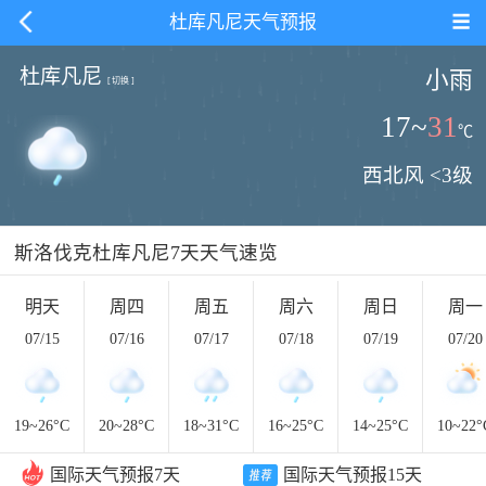
杜库凡尼天气预报
杜库凡尼
小雨
[
切换
]
17
~
31
℃
西北风 <3级
斯洛伐克杜库凡尼7天天气速览
明天
周四
周五
周六
周日
周一
07/15
07/16
07/17
07/18
07/19
07/20
19~
26
°C
20~
28
°C
18~
31
°C
16~
25
°C
14~
25
°C
10~
22
°
国际天气预报7天
国际天气预报15天