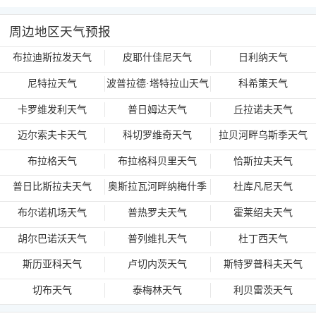
周边地区天气预报
布拉迪斯拉发天气
皮耶什佳尼天气
日利纳天气
尼特拉天气
波普拉德·塔特拉山天气
科希策天气
卡罗维发利天气
普日姆达天气
丘拉诺夫天气
迈尔索夫卡天气
科切罗维奇天气
拉贝河畔乌斯季天气
布拉格天气
布拉格科贝里天气
恰斯拉夫天气
普日比斯拉夫天气
奥斯拉瓦河畔纳梅什季
杜库凡尼天气
天气
布尔诺机场天气
普热罗夫天气
霍莱绍夫天气
胡尔巴诺沃天气
普列维扎天气
杜丁西天气
斯历亚科天气
卢切内茨天气
斯特罗普科夫天气
切布天气
泰梅林天气
利贝雷茨天气