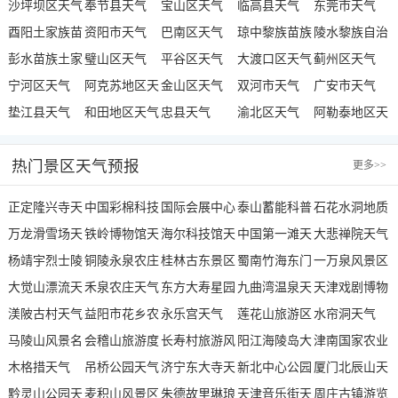
气
沙坪坝区天气
奉节县天气
宝山区天气
临高县天气
东莞市天气
酉阳土家族苗
资阳市天气
巴南区天气
琼中黎族苗族
陵水黎族自治
族自治县天气
彭水苗族土家
璧山区天气
平谷区天气
自治县天气
大渡口区天气
县天气
蓟州区天气
族自治县天气
宁河区天气
阿克苏地区天
金山区天气
双河市天气
广安市天气
垫江县天气
气
和田地区天气
忠县天气
渝北区天气
阿勒泰地区天
气
热门景区天气预报
更多
>>
正定隆兴寺天
中国彩棉科技
国际会展中心
泰山蓄能科普
石花水洞地质
气
万龙滑雪场天
园天气
铁岭博物馆天
天气
海尔科技馆天
水城天气
中国第一滩天
公园天气
大悲禅院天气
气
杨靖宇烈士陵
气
铜陵永泉农庄
气
桂林古东景区
气
蜀南竹海东门
一万泉风景区
园天气
大觉山漂流天
天气
禾泉农庄天气
天气
东方大寿星园
天气
九曲湾温泉天
天气
天津戏剧博物
气
渼陂古村天气
益阳市花乡农
天气
永乐宫天气
气
莲花山旅游区
馆天气
水帘洞天气
马陵山风景名
家乐景区天气
会稽山旅游度
长寿村旅游风
天气
阳江海陵岛大
津南国家农业
胜区天气
木格措天气
假区天气
吊桥公园天气
景区天气
济宁东大寺天
角湾风景名胜
新北中心公园
科技园区天气
厦门北辰山天
黔灵山公园天
麦积山风景区
气
朱德故里琳琅
区天气
天气
天津音乐街天
气
周庄古镇游览