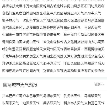
气
吴桥杂技大世
天气
十万大山国家
山景区天气
乾州古城北城
气
井冈山风景区
区天气
石门坊风景名
界天气
御临门温泉度
森林公园天气
白桦园风景区
门天气
桃花冲风景区
天气
星耀五洲天气
胜区天气
桑耶寺天气
假村天气
狮子林天气
天气
沈阳科学宫天
天气
华阳洞风景区
嘉和城温泉谷
蓝月湾温泉度
真佛山风景区
气
九龙瀑布群风
天气
塞外庄园天气
天气
东丽湖天气
假邨天气
玉泉观天气
天气
中国禹州钧官
景区天气
黑河市爱辉历
雷峰塔天气
杭州龙门古镇
尚湖风景区天
窑址博物馆天
青州仰天山国
史陈列馆天气
龙虎山天气
五尖山森林公
天气
古文化街旅游
气
南山大小洞天
气
家森林公园天
哈尔滨游乐园
世界魔鬼城天
园天气
大观公园天气
区南门天气
香格里拉第一
旅游区天气
西藏博物馆天
气
天气
千家坪森林公
气
黄荣远堂天气
南湖生态风景
村印经院文化
天津万源龙顺
气
文成公主庙天
园天气
升钟湖风景区
高台民居天气
区天气
燕子洞天气
旅游景区天气
度假庄园天气
于山风景区天
气
扬州京华城天
天气
南海神庙天气
连环湖天气
银雀山汉墓竹
气
天津杨柳青博
气
祁连葡萄酒业
简博物馆天气
物馆天气
集团工业园天
国际城市天气预报
更多
>>
气
卢本巴希卢阿
卢本巴希天气
易博尔天气
孔戈洛天气
马诺诺天气
诺天气
卡莱米天气
迪罗罗天气
桑多亚天气
科卢韦齐天气
米特瓦巴天气