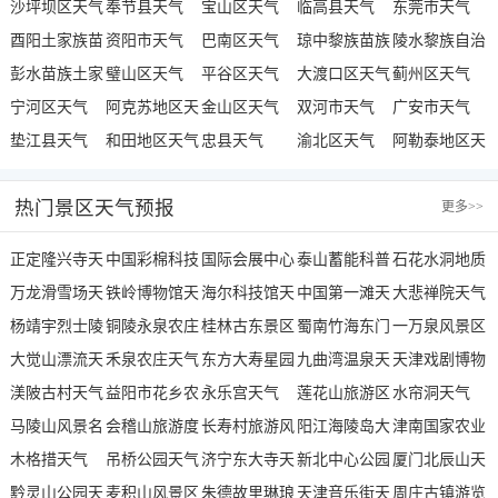
气
沙坪坝区天气
奉节县天气
宝山区天气
临高县天气
东莞市天气
酉阳土家族苗
资阳市天气
巴南区天气
琼中黎族苗族
陵水黎族自治
族自治县天气
彭水苗族土家
璧山区天气
平谷区天气
自治县天气
大渡口区天气
县天气
蓟州区天气
族自治县天气
宁河区天气
阿克苏地区天
金山区天气
双河市天气
广安市天气
垫江县天气
气
和田地区天气
忠县天气
渝北区天气
阿勒泰地区天
气
热门景区天气预报
更多
>>
正定隆兴寺天
中国彩棉科技
国际会展中心
泰山蓄能科普
石花水洞地质
气
万龙滑雪场天
园天气
铁岭博物馆天
天气
海尔科技馆天
水城天气
中国第一滩天
公园天气
大悲禅院天气
气
杨靖宇烈士陵
气
铜陵永泉农庄
气
桂林古东景区
气
蜀南竹海东门
一万泉风景区
园天气
大觉山漂流天
天气
禾泉农庄天气
天气
东方大寿星园
天气
九曲湾温泉天
天气
天津戏剧博物
气
渼陂古村天气
益阳市花乡农
天气
永乐宫天气
气
莲花山旅游区
馆天气
水帘洞天气
马陵山风景名
家乐景区天气
会稽山旅游度
长寿村旅游风
天气
阳江海陵岛大
津南国家农业
胜区天气
木格措天气
假区天气
吊桥公园天气
景区天气
济宁东大寺天
角湾风景名胜
新北中心公园
科技园区天气
厦门北辰山天
黔灵山公园天
麦积山风景区
气
朱德故里琳琅
区天气
天气
天津音乐街天
气
周庄古镇游览