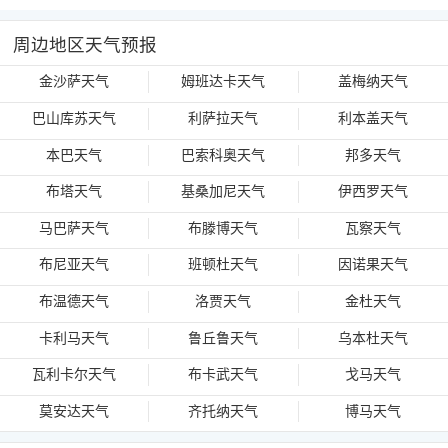
周边地区天气预报
金沙萨天气
姆班达卡天气
盖梅纳天气
巴山库苏天气
利萨拉天气
利本盖天气
本巴天气
巴索科奥天气
邦多天气
布塔天气
基桑加尼天气
伊西罗天气
马巴萨天气
布滕博天气
瓦察天气
布尼亚天气
班顿杜天气
因诺果天气
布温德天气
洛贾天气
金杜天气
卡利马天气
鲁丘鲁天气
乌本杜天气
瓦利卡尔天气
布卡武天气
戈马天气
莫安达天气
齐托纳天气
博马天气