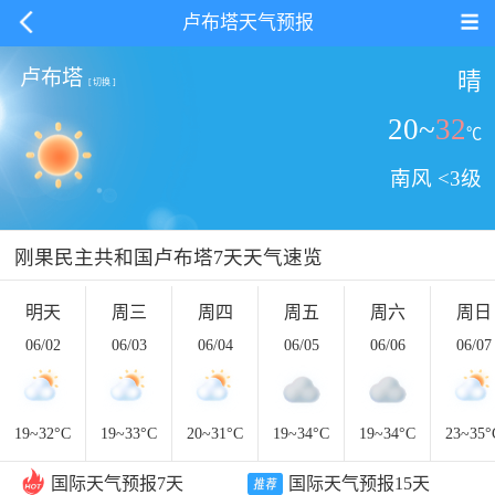
卢布塔天气预报
卢布塔
晴
[
切换
]
20
~
32
℃
南风 <3级
刚果民主共和国卢布塔7天天气速览
明天
周三
周四
周五
周六
周日
06/02
06/03
06/04
06/05
06/06
06/07
19~
32
°C
19~
33
°C
20~
31
°C
19~
34
°C
19~
34
°C
23~
35
°
国际天气预报7天
国际天气预报15天