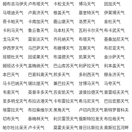
姆布吉马伊天
卢布塔天气
卡松戈天气
博马天气
因加天气
气
马塔迪天气
卢奥济天气
根盖天气
基奎特天气
伊莱博天气
奇卡帕天气
卡南加天气
鹿山堡天气
洛贾天气
金杜天气
卡利马天气
鲁丘鲁天气
乌本杜天气
瓦利卡尔天气
布卡武天气
戈马天气
莫安达天气
齐托纳天气
布塔天气
基桑加尼天气
伊西罗天气
马巴萨天气
布滕博天气
瓦察天气
布尼亚天气
班顿杜天气
因诺果天气
布温德天气
凯莱天气
金沙萨天气
姆班达卡天气
盖梅纳天气
巴山库苏天气
利萨拉天气
利本盖天气
本巴天气
巴索科奥天气
邦多天气
多利西天气
穆永济天气
马卡巴纳天气
锡比提天气
兼巴拉天气
甘博马天气
马夸天气
韦索天气
英普丰多天气
苏安凯天气
波普拉德天气
普雷绍夫天气
圣多明戈天气
布拉达港天气
卡布雷拉天气
希马尼天气
巴拉宏那天气
埃雷拉天气
布拉柴维尔天
黑角天气
卢切内茨天气
斯特罗普科夫
切布天气
气
泰梅林天气
利贝雷茨天气
俄斯特拉发天
天气
布拉格天气
帕尔杜比采天
卢卡天气
莫霍夫采天气
气
普日比斯拉夫
奥斯拉瓦河畔