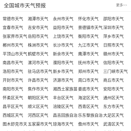
全国城市天气预报
更多
>>
常德市天气
湘潭市天气
永州市天气
怀化市天气
邵阳市天气
宜春市天气
吉安市天气
益阳市天气
景德镇市天气
深圳市天气
张家界市天气
岳阳市天气
上饶市天气
衡阳市天气
萍乡市天气
郴州市天气
株洲市天气
长沙市天气
九江市天气
日照市天气
平顶山市天气
鹤壁市天气
新余市天气
鹰潭市天气
赣州市天气
南昌市天气
漯河市天气
濮阳市天气
抚州市天气
信阳市天气
洛阳市天气
驻马店市天气
新乡市天气
郑州市天气
三门峡市天气
开封市天气
许昌市天气
济源市天气
周口市天气
商丘市天气
南阳市天气
焦作市天气
湘西土家族苗
娄底市天气
安阳市天气
怀柔区天气
朝阳区天气
族自治州天气
丰台区天气
海淀区天气
通州区天气
昌平区天气
顺义区天气
涪陵区天气
西青区天气
东方市天气
西城区天气
河西区天气
昌吉回族自治
乐东黎族自治
大足区天气
图木舒克市天
五家渠市天气
州天气
琼海市天气
县天气
儋州市天气
武清区天气