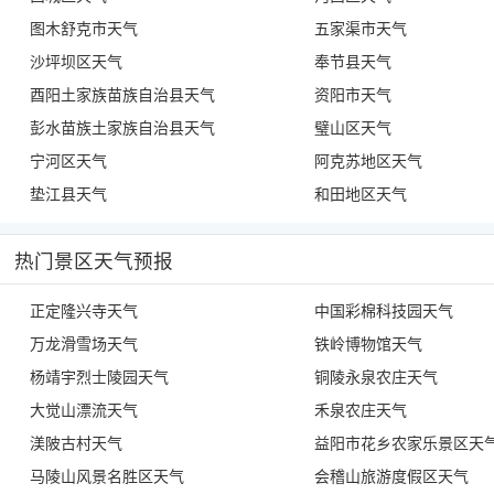
图木舒克市天气
五家渠市天气
沙坪坝区天气
奉节县天气
酉阳土家族苗族自治县天气
资阳市天气
彭水苗族土家族自治县天气
璧山区天气
宁河区天气
阿克苏地区天气
垫江县天气
和田地区天气
热门景区天气预报
正定隆兴寺天气
中国彩棉科技园天气
万龙滑雪场天气
铁岭博物馆天气
杨靖宇烈士陵园天气
铜陵永泉农庄天气
大觉山漂流天气
禾泉农庄天气
渼陂古村天气
益阳市花乡农家乐景区天
马陵山风景名胜区天气
会稽山旅游度假区天气