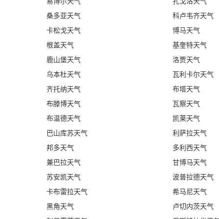
易博尔天气
孔戈洛天气
桑多亚天气
科卢韦齐天气
卡松戈天气
博马天气
根盖天气
基奎特天气
鹿山堡天气
洛贾天气
乌本杜天气
瓦利卡尔天气
齐托纳天气
布塔天气
布滕博天气
瓦察天气
布温德天气
凯莱天气
巴山库苏天气
利萨拉天气
邦多天气
多利西天气
兼巴拉天气
甘博马天气
苏安凯天气
波普拉德天气
卡布雷拉天气
希马尼天气
黑角天气
卢切内茨天气