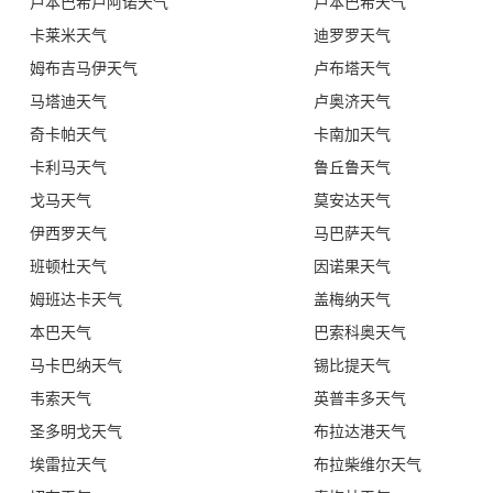
卢本巴希卢阿诺天气
卢本巴希天气
卡莱米天气
迪罗罗天气
姆布吉马伊天气
卢布塔天气
马塔迪天气
卢奥济天气
奇卡帕天气
卡南加天气
卡利马天气
鲁丘鲁天气
戈马天气
莫安达天气
伊西罗天气
马巴萨天气
班顿杜天气
因诺果天气
姆班达卡天气
盖梅纳天气
本巴天气
巴索科奥天气
马卡巴纳天气
锡比提天气
韦索天气
英普丰多天气
圣多明戈天气
布拉达港天气
埃雷拉天气
布拉柴维尔天气