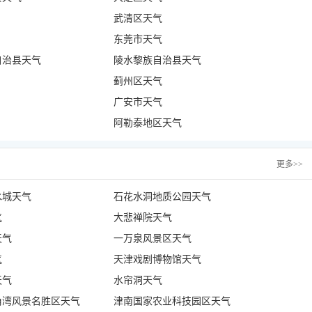
武清区天气
东莞市天气
自治县天气
陵水黎族自治县天气
蓟州区天气
广安市天气
阿勒泰地区天气
更多
>>
水城天气
石花水洞地质公园天气
气
大悲禅院天气
天气
一万泉风景区天气
气
天津戏剧博物馆天气
天气
水帘洞天气
角湾风景名胜区天气
津南国家农业科技园区天气