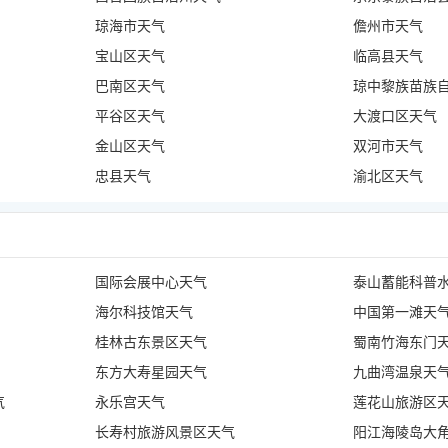
琼海市天气
儋州市天气
宝山区天气
临高县天气
巴南区天气
琼中黎族苗族
平谷区天气
大渡口区天气
金山区天气
双河市天气
忠县天气
渝北区天气
国际会展中心天气
泰山蓄能科普
海尔科技馆天气
中国第一滩天
桂林古东景区天气
蜀南竹海东门
东方大寿星园天气
九曲湾温泉天
气
永乐宫天气
莲花山旅游区
长寿村旅游风景区天气
阳江海陵岛大