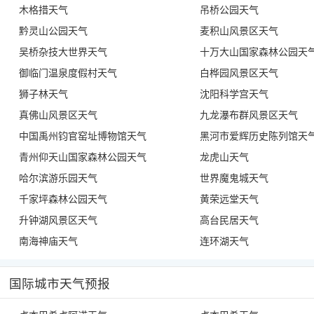
木格措天气
吊桥公园天气
黔灵山公园天气
麦积山风景区天气
吴桥杂技大世界天气
十万大山国家森林公园天
御临门温泉度假村天气
白桦园风景区天气
狮子林天气
沈阳科学宫天气
真佛山风景区天气
九龙瀑布群风景区天气
中国禹州钧官窑址博物馆天气
黑河市爱辉历史陈列馆天
青州仰天山国家森林公园天气
龙虎山天气
哈尔滨游乐园天气
世界魔鬼城天气
千家坪森林公园天气
黄荣远堂天气
升钟湖风景区天气
高台民居天气
南海神庙天气
连环湖天气
国际城市天气预报