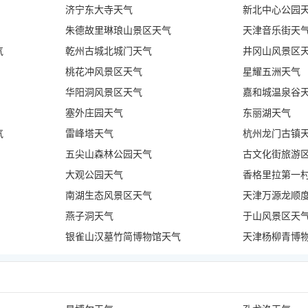
济宁东大寺天气
新北中心公园
朱德故里琳琅山景区天气
天津音乐街天
气
乾州古城北城门天气
井冈山风景区
桃花冲风景区天气
星耀五洲天气
华阳洞风景区天气
嘉和城温泉谷
塞外庄园天气
东丽湖天气
气
雷峰塔天气
杭州龙门古镇
五尖山森林公园天气
古文化街旅游
大观公园天气
香格里拉第一
南湖生态风景区天气
天津万源龙顺
燕子洞天气
于山风景区天
银雀山汉墓竹简博物馆天气
天津杨柳青博