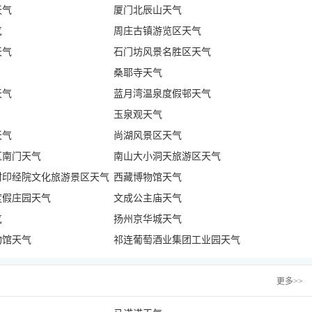
天气
厦门北辰山天气
气
周庄古镇游览区天气
天气
石门坊风景名胜区天气
桑耶寺天气
天气
蓝月湾温泉度假邨天气
玉泉观天气
天气
尚湖风景区天气
区南门天气
南山大小洞天旅游区天气
村印经院文化旅游景区天气
西藏博物馆天气
度假庄园天气
文成公主庙天气
气
扬州京华城天气
物馆天气
祁连葡萄酒业集团工业园天气
更多
>>