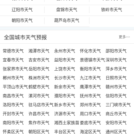
辽阳市天气
盘锦市天气
铁岭市天气
朝阳市天气
葫芦岛市天气
全国城市天气预报
更多
>>
常德市天气
湘潭市天气
永州市天气
怀化市天气
邵阳市天气
宜春市天气
吉安市天气
益阳市天气
景德镇市天气
深圳市天气
张家界市天气
岳阳市天气
上饶市天气
衡阳市天气
萍乡市天气
郴州市天气
株洲市天气
长沙市天气
九江市天气
日照市天气
平顶山市天气
鹤壁市天气
新余市天气
鹰潭市天气
赣州市天气
南昌市天气
漯河市天气
濮阳市天气
抚州市天气
信阳市天气
洛阳市天气
驻马店市天气
新乡市天气
郑州市天气
三门峡市天气
开封市天气
许昌市天气
济源市天气
周口市天气
商丘市天气
南阳市天气
焦作市天气
湘西土家族苗
娄底市天气
安阳市天气
怀柔区天气
朝阳区天气
族自治州天气
丰台区天气
海淀区天气
通州区天气