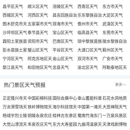
昌平区天气
顺义区天气
涪陵区天气
西青区天气
东方市天气
西城区天气
河西区天气
昌吉回族自治
乐东黎族自治
大足区天气
图木舒克市天
五家渠市天气
州天气
琼海市天气
县天气
儋州市天气
武清区天气
气
沙坪坝区天气
奉节县天气
宝山区天气
临高县天气
东莞市天气
酉阳土家族苗
资阳市天气
巴南区天气
琼中黎族苗族
陵水黎族自治
族自治县天气
彭水苗族土家
璧山区天气
平谷区天气
自治县天气
大渡口区天气
县天气
蓟州区天气
族自治县天气
宁河区天气
阿克苏地区天
金山区天气
双河市天气
广安市天气
垫江县天气
气
和田地区天气
忠县天气
渝北区天气
阿勒泰地区天
气
热门景区天气预报
更多
>>
正定隆兴寺天
中国彩棉科技
国际会展中心
泰山蓄能科普
石花水洞地质
气
万龙滑雪场天
园天气
铁岭博物馆天
天气
海尔科技馆天
水城天气
中国第一滩天
公园天气
大悲禅院天气
气
杨靖宇烈士陵
气
铜陵永泉农庄
气
桂林古东景区
气
蜀南竹海东门
一万泉风景区
园天气
大觉山漂流天
天气
禾泉农庄天气
天气
东方大寿星园
天气
九曲湾温泉天
天气
天津戏剧博物