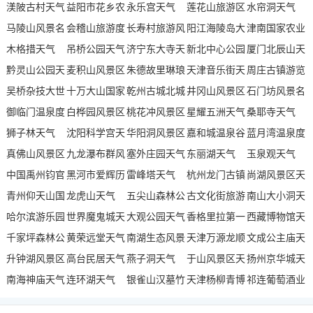
气
渼陂古村天气
益阳市花乡农
天气
永乐宫天气
气
莲花山旅游区
馆天气
水帘洞天气
马陵山风景名
家乐景区天气
会稽山旅游度
长寿村旅游风
天气
阳江海陵岛大
津南国家农业
胜区天气
木格措天气
假区天气
吊桥公园天气
景区天气
济宁东大寺天
角湾风景名胜
新北中心公园
科技园区天气
厦门北辰山天
黔灵山公园天
麦积山风景区
气
朱德故里琳琅
区天气
天气
天津音乐街天
气
周庄古镇游览
气
吴桥杂技大世
天气
十万大山国家
山景区天气
乾州古城北城
气
井冈山风景区
区天气
石门坊风景名
界天气
御临门温泉度
森林公园天气
白桦园风景区
门天气
桃花冲风景区
天气
星耀五洲天气
胜区天气
桑耶寺天气
假村天气
狮子林天气
天气
沈阳科学宫天
天气
华阳洞风景区
嘉和城温泉谷
蓝月湾温泉度
真佛山风景区
气
九龙瀑布群风
天气
塞外庄园天气
天气
东丽湖天气
假邨天气
玉泉观天气
天气
中国禹州钧官
景区天气
黑河市爱辉历
雷峰塔天气
杭州龙门古镇
尚湖风景区天
窑址博物馆天
青州仰天山国
史陈列馆天气
龙虎山天气
五尖山森林公
天气
古文化街旅游
气
南山大小洞天
气
家森林公园天
哈尔滨游乐园
世界魔鬼城天
园天气
大观公园天气
区南门天气
香格里拉第一
旅游区天气
西藏博物馆天
气
天气
千家坪森林公
气
黄荣远堂天气
南湖生态风景
村印经院文化
天津万源龙顺
气
文成公主庙天
园天气
升钟湖风景区
高台民居天气
区天气
燕子洞天气
旅游景区天气
度假庄园天气
于山风景区天
气
扬州京华城天
天气
南海神庙天气
连环湖天气
银雀山汉墓竹
气
天津杨柳青博
气
祁连葡萄酒业
简博物馆天气
物馆天气
集团工业园天