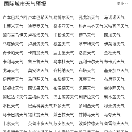
国际城市天气预报
更多
>>
气
卢本巴希卢阿
卢本巴希天气
易博尔天气
孔戈洛天气
马诺诺天气
诺天气
卡莱米天气
迪罗罗天气
桑多亚天气
科卢韦齐天气
米特瓦巴天气
姆布吉马伊天
卢布塔天气
卡松戈天气
博马天气
因加天气
气
马塔迪天气
卢奥济天气
根盖天气
基奎特天气
伊莱博天气
奇卡帕天气
卡南加天气
鹿山堡天气
洛贾天气
金杜天气
卡利马天气
鲁丘鲁天气
乌本杜天气
瓦利卡尔天气
布卡武天气
戈马天气
莫安达天气
齐托纳天气
布塔天气
基桑加尼天气
伊西罗天气
马巴萨天气
布滕博天气
瓦察天气
布尼亚天气
班顿杜天气
因诺果天气
布温德天气
凯莱天气
金沙萨天气
姆班达卡天气
盖梅纳天气
巴山库苏天气
利萨拉天气
利本盖天气
本巴天气
巴索科奥天气
邦多天气
多利西天气
穆永济天气
马卡巴纳天气
锡比提天气
兼巴拉天气
甘博马天气
马夸天气
韦索天气
英普丰多天气
苏安凯天气
波普拉德天气
普雷绍夫天气