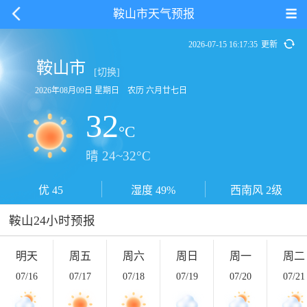
鞍山市天气预报
2026-07-15 16:17:35
更新
鞍山市
[切换]
2026年08月09日 星期日 农历 六月廿七日
32
°C
晴 24~32°C
优 45
湿度 49%
西南风 2级
鞍山24小时预报
明天
周五
周六
周日
周一
周二
07/16
07/17
07/18
07/19
07/20
07/21