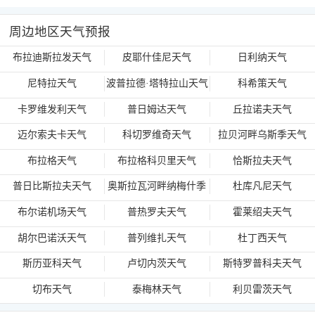
周边地区天气预报
布拉迪斯拉发天气
皮耶什佳尼天气
日利纳天气
尼特拉天气
波普拉德·塔特拉山天气
科希策天气
卡罗维发利天气
普日姆达天气
丘拉诺夫天气
迈尔索夫卡天气
科切罗维奇天气
拉贝河畔乌斯季天气
布拉格天气
布拉格科贝里天气
恰斯拉夫天气
普日比斯拉夫天气
奥斯拉瓦河畔纳梅什季
杜库凡尼天气
天气
布尔诺机场天气
普热罗夫天气
霍莱绍夫天气
胡尔巴诺沃天气
普列维扎天气
杜丁西天气
斯历亚科天气
卢切内茨天气
斯特罗普科夫天气
切布天气
泰梅林天气
利贝雷茨天气