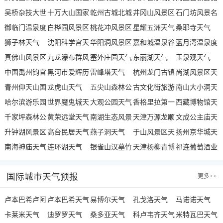
气
吴桥杂技大世
天气
十万大山国家
山景区天气
乾州古城北城
气
井冈山风景区
区天气
石门坊风景名
界天气
御临门温泉度
森林公园天气
白桦园风景区
门天气
桃花冲风景区
天气
星耀五洲天气
胜区天气
桑耶寺天气
假村天气
狮子林天气
天气
沈阳科学宫天
天气
华阳洞风景区
嘉和城温泉谷
蓝月湾温泉度
真佛山风景区
气
九龙瀑布群风
天气
塞外庄园天气
天气
东丽湖天气
假邨天气
玉泉观天气
天气
中国禹州钧官
景区天气
黑河市爱辉历
雷峰塔天气
杭州龙门古镇
尚湖风景区天
窑址博物馆天
青州仰天山国
史陈列馆天气
龙虎山天气
五尖山森林公
天气
古文化街旅游
气
南山大小洞天
气
家森林公园天
哈尔滨游乐园
世界魔鬼城天
园天气
大观公园天气
区南门天气
香格里拉第一
旅游区天气
西藏博物馆天
气
天气
千家坪森林公
气
黄荣远堂天气
南湖生态风景
村印经院文化
天津万源龙顺
气
文成公主庙天
园天气
升钟湖风景区
高台民居天气
区天气
燕子洞天气
旅游景区天气
度假庄园天气
于山风景区天
气
扬州京华城天
天气
南海神庙天气
连环湖天气
银雀山汉墓竹
气
天津杨柳青博
气
祁连葡萄酒业
简博物馆天气
物馆天气
集团工业园天
国际城市天气预报
更多
>>
气
卢本巴希卢阿
卢本巴希天气
易博尔天气
孔戈洛天气
马诺诺天气
诺天气
卡莱米天气
迪罗罗天气
桑多亚天气
科卢韦齐天气
米特瓦巴天气