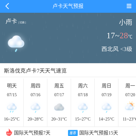
卢卡天气预报
卢卡
小雨
[
切换
]
17
~
28
℃
西北风 <3级
斯洛伐克卢卡7天天气速览
明天
周四
周五
周六
周日
周一
07/15
07/16
07/17
07/18
07/19
07/20
16~
25
°C
20~
28
°C
20~
31
°C
15~
27
°C
14~
25
°C
11~
23
°
国际天气预报7天
国际天气预报15天