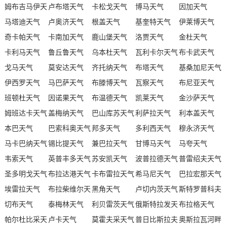
姆布吉马伊天
卢布塔天气
卡松戈天气
博马天气
因加天气
气
马塔迪天气
卢奥济天气
根盖天气
基奎特天气
伊莱博天气
奇卡帕天气
卡南加天气
鹿山堡天气
洛贾天气
金杜天气
卡利马天气
鲁丘鲁天气
乌本杜天气
瓦利卡尔天气
布卡武天气
戈马天气
莫安达天气
齐托纳天气
布塔天气
基桑加尼天气
伊西罗天气
马巴萨天气
布滕博天气
瓦察天气
布尼亚天气
班顿杜天气
因诺果天气
布温德天气
凯莱天气
金沙萨天气
姆班达卡天气
盖梅纳天气
巴山库苏天气
利萨拉天气
利本盖天气
本巴天气
巴索科奥天气
邦多天气
多利西天气
穆永济天气
马卡巴纳天气
锡比提天气
兼巴拉天气
甘博马天气
马夸天气
韦索天气
英普丰多天气
苏安凯天气
波普拉德天气
普雷绍夫天气
圣多明戈天气
布拉达港天气
卡布雷拉天气
希马尼天气
巴拉宏那天气
埃雷拉天气
布拉柴维尔天
黑角天气
卢切内茨天气
斯特罗普科夫
切布天气
气
泰梅林天气
利贝雷茨天气
俄斯特拉发天
天气
布拉格天气
帕尔杜比采天
卢卡天气
莫霍夫采天气
气
普日比斯拉夫
奥斯拉瓦河畔