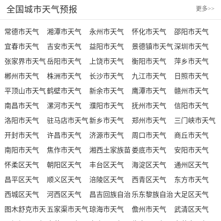
全国城市天气预报
更多
>>
常德市天气
湘潭市天气
永州市天气
怀化市天气
邵阳市天气
宜春市天气
吉安市天气
益阳市天气
景德镇市天气
深圳市天气
张家界市天气
岳阳市天气
上饶市天气
衡阳市天气
萍乡市天气
郴州市天气
株洲市天气
长沙市天气
九江市天气
日照市天气
平顶山市天气
鹤壁市天气
新余市天气
鹰潭市天气
赣州市天气
南昌市天气
漯河市天气
濮阳市天气
抚州市天气
信阳市天气
洛阳市天气
驻马店市天气
新乡市天气
郑州市天气
三门峡市天气
开封市天气
许昌市天气
济源市天气
周口市天气
商丘市天气
南阳市天气
焦作市天气
湘西土家族苗
娄底市天气
安阳市天气
怀柔区天气
朝阳区天气
族自治州天气
丰台区天气
海淀区天气
通州区天气
昌平区天气
顺义区天气
涪陵区天气
西青区天气
东方市天气
西城区天气
河西区天气
昌吉回族自治
乐东黎族自治
大足区天气
图木舒克市天
五家渠市天气
州天气
琼海市天气
县天气
儋州市天气
武清区天气