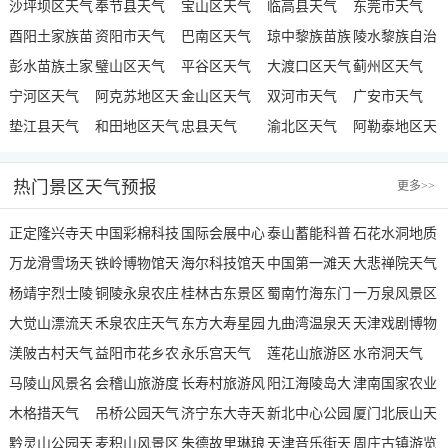
气
沙坪坝区天气
奉节县天气
宝山区天气
临高县天气
东莞市天气
酉阳土家族苗
资阳市天气
巴南区天气
琼中黎族苗族
陵水黎族自治
族自治县天气
彭水苗族土家
璧山区天气
平谷区天气
自治县天气
大渡口区天气
县天气
蓟州区天气
族自治县天气
宁河区天气
阿克苏地区天
金山区天气
双河市天气
广安市天气
垫江县天气
气
和田地区天气
忠县天气
渝北区天气
阿勒泰地区天
气
热门景区天气预报
更多
>>
正定隆兴寺天
中国彩棉科技
国际会展中心
泰山蓄能科普
石花水洞地质
气
万龙滑雪场天
园天气
铁岭博物馆天
天气
海尔科技馆天
水城天气
中国第一滩天
公园天气
大悲禅院天气
气
杨靖宇烈士陵
气
铜陵永泉农庄
气
桂林古东景区
气
蜀南竹海东门
一万泉风景区
园天气
大觉山漂流天
天气
禾泉农庄天气
天气
东方大寿星园
天气
九曲湾温泉天
天气
天津戏剧博物
气
渼陂古村天气
益阳市花乡农
天气
永乐宫天气
气
莲花山旅游区
馆天气
水帘洞天气
马陵山风景名
家乐景区天气
会稽山旅游度
长寿村旅游风
天气
阳江海陵岛大
津南国家农业
胜区天气
木格措天气
假区天气
吊桥公园天气
景区天气
济宁东大寺天
角湾风景名胜
新北中心公园
科技园区天气
厦门北辰山天
黔灵山公园天
麦积山风景区
气
朱德故里琳琅
区天气
天气
天津音乐街天
气
周庄古镇游览