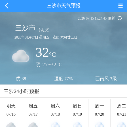
三沙市天气预报
2026-07-15 15:24:45
更新
三沙市
[切换]
2026年08月07日 星期五 农历 六月廿五日
32
°C
阴 27~32°C
优 38
湿度 77%
西南风 3级
三沙24小时预报
明天
周五
周六
周日
周一
周二
07/16
07/17
07/18
07/19
07/20
07/21