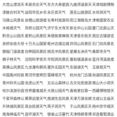
园天气
大觉山漂流天
天气
禾泉农庄天气
天气
东方大寿星园
天气
九曲湾温泉天
天气
天津戏剧博物
气
渼陂古村天气
益阳市花乡农
天气
永乐宫天气
气
莲花山旅游区
馆天气
水帘洞天气
马陵山风景名
家乐景区天气
会稽山旅游度
长寿村旅游风
天气
阳江海陵岛大
津南国家农业
胜区天气
木格措天气
假区天气
吊桥公园天气
景区天气
济宁东大寺天
角湾风景名胜
新北中心公园
科技园区天气
厦门北辰山天
黔灵山公园天
麦积山风景区
气
朱德故里琳琅
区天气
天气
天津音乐街天
气
周庄古镇游览
气
吴桥杂技大世
天气
十万大山国家
山景区天气
乾州古城北城
气
井冈山风景区
区天气
石门坊风景名
界天气
御临门温泉度
森林公园天气
白桦园风景区
门天气
桃花冲风景区
天气
星耀五洲天气
胜区天气
桑耶寺天气
假村天气
狮子林天气
天气
沈阳科学宫天
天气
华阳洞风景区
嘉和城温泉谷
蓝月湾温泉度
真佛山风景区
气
九龙瀑布群风
天气
塞外庄园天气
天气
东丽湖天气
假邨天气
玉泉观天气
天气
中国禹州钧官
景区天气
黑河市爱辉历
雷峰塔天气
杭州龙门古镇
尚湖风景区天
窑址博物馆天
青州仰天山国
史陈列馆天气
龙虎山天气
五尖山森林公
天气
古文化街旅游
气
南山大小洞天
气
家森林公园天
哈尔滨游乐园
世界魔鬼城天
园天气
大观公园天气
区南门天气
香格里拉第一
旅游区天气
西藏博物馆天
气
天气
千家坪森林公
气
黄荣远堂天气
南湖生态风景
村印经院文化
天津万源龙顺
气
文成公主庙天
园天气
升钟湖风景区
高台民居天气
区天气
燕子洞天气
旅游景区天气
度假庄园天气
于山风景区天
气
扬州京华城天
天气
南海神庙天气
连环湖天气
银雀山汉墓竹
气
天津杨柳青博
气
祁连葡萄酒业