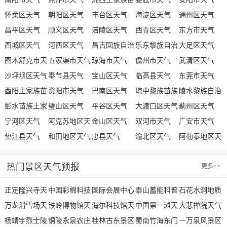
怀柔区天气
朝阳区天气
族自治州天气
丰台区天气
海淀区天气
通州区天气
昌平区天气
顺义区天气
涪陵区天气
西青区天气
东方市天气
西城区天气
河西区天气
昌吉回族自治
乐东黎族自治
大足区天气
图木舒克市天
五家渠市天气
州天气
琼海市天气
县天气
儋州市天气
武清区天气
气
沙坪坝区天气
奉节县天气
宝山区天气
临高县天气
东莞市天气
酉阳土家族苗
资阳市天气
巴南区天气
琼中黎族苗族
陵水黎族自治
族自治县天气
彭水苗族土家
璧山区天气
平谷区天气
自治县天气
大渡口区天气
县天气
蓟州区天气
族自治县天气
宁河区天气
阿克苏地区天
金山区天气
双河市天气
广安市天气
垫江县天气
气
和田地区天气
忠县天气
渝北区天气
阿勒泰地区天
气
热门景区天气预报
更多
>>
正定隆兴寺天
中国彩棉科技
国际会展中心
泰山蓄能科普
石花水洞地质
气
万龙滑雪场天
园天气
铁岭博物馆天
天气
海尔科技馆天
水城天气
中国第一滩天
公园天气
大悲禅院天气
气
杨靖宇烈士陵
气
铜陵永泉农庄
气
桂林古东景区
气
蜀南竹海东门
一万泉风景区