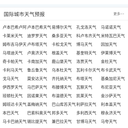
简博物馆天气
物馆天气
集团工业园天
国际城市天气预报
更多
>>
气
卢本巴希卢阿
卢本巴希天气
易博尔天气
孔戈洛天气
马诺诺天气
诺天气
卡莱米天气
迪罗罗天气
桑多亚天气
科卢韦齐天气
米特瓦巴天气
姆布吉马伊天
卢布塔天气
卡松戈天气
博马天气
因加天气
气
马塔迪天气
卢奥济天气
根盖天气
基奎特天气
伊莱博天气
奇卡帕天气
卡南加天气
鹿山堡天气
洛贾天气
金杜天气
卡利马天气
鲁丘鲁天气
乌本杜天气
瓦利卡尔天气
布卡武天气
戈马天气
莫安达天气
齐托纳天气
布塔天气
基桑加尼天气
伊西罗天气
马巴萨天气
布滕博天气
瓦察天气
布尼亚天气
班顿杜天气
因诺果天气
布温德天气
凯莱天气
金沙萨天气
姆班达卡天气
盖梅纳天气
巴山库苏天气
利萨拉天气
利本盖天气
本巴天气
巴索科奥天气
邦多天气
多利西天气
穆永济天气
马卡巴纳天气
锡比提天气
兼巴拉天气
甘博马天气
马夸天气